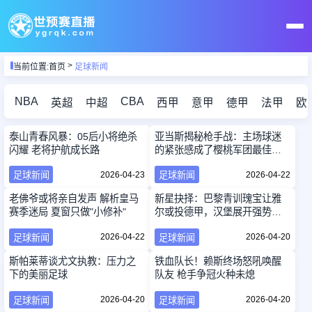
当前位置:
首页
足球新闻
首页
NBA
CBA
英超
中超
西甲
意甲
德甲
法甲
欧
世预赛直播
泰山青春风暴：05后小将绝杀
亚当斯揭秘枪手战：主场球迷
闪耀 老将护航成长路
的紧张感成了樱桃军团最佳助
足球直播
燃剂
2026-04-23
2026-04-22
足球新闻
足球新闻
篮球直播
老佛爷或将亲自发声 解析皇马
新星抉择：巴黎青训瑰宝让雅
赛季迷局 夏窗只做"小修补"
尔或投德甲，汉堡展开强势攻
势
足球录像
2026-04-22
2026-04-20
足球新闻
足球新闻
斯帕莱蒂谈尤文执教：压力之
铁血队长！赖斯终场怒吼唤醒
足球新闻
下的美丽足球
队友 枪手争冠火种未熄
2026-04-20
2026-04-20
足球新闻
足球新闻