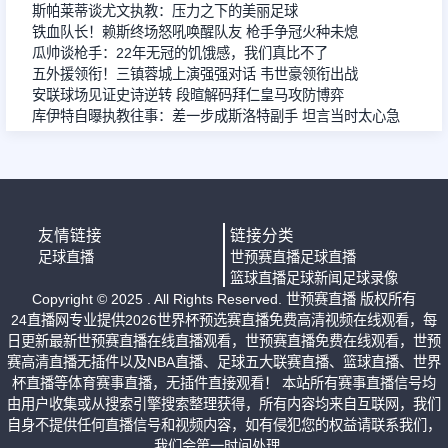
斯帕莱蒂谈尤文执教：压力之下的美丽足球
铁血队长！赖斯终场怒吼唤醒队友 枪手争冠火种未熄
瓜帅谈枪手：22年无冠的饥饿感，我们真比不了
五外援领衔！三镇蓉城上演强强对话 韦世豪领衔出战
安联球场见证史诗逆转 段暄解码拜仁皇马攻防博弈
库伊特自曝执教往事：差一步成斯洛特副手 坦言当时太心急
友情链接
链接分类
足球直播
世预赛直播
足球直播
篮球直播
足球新闻
足球录像
Copyright © 2025
. All Rights Reserved.
世预赛直播
版权所有
24直播网专业提供2026世界杯预选赛直播免费高清视频在线观看，每
日更新最新世预赛直播在线直播观看，世预赛直播免费在线观看，世预
赛高清直播无插件以及NBA直播、足球五大联赛直播、篮球直播、世界
杯直播等体育赛事直播，无插件直接观看！ 本站所有赛事直播信号均
由用户收集或从搜索引擎搜索整理获得，所有内容均来自互联网，我们
自身不提供任何直播信号和视频内容，如有侵犯您的权益请联系我们，
我们会第一时间处理。