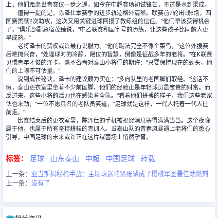
上，他们距离世青赛仅一步之遥，如今在中超赛场初试锋芒，不过是水到渠成。
值得一提的是，陈泽仕本赛季的进步轨迹格外清晰。联赛前7轮出战6场，四
国赛贡献2次助攻，这次又用关键进球回报了教练组的信任。"他们早该获得机会
了，"俱乐部副总宿茂臻说，"中乙联赛和国字号的历练，让这些孩子比同龄人更
早成熟。"
老将泽卡的赞叹或许最有说服力。"他的踢法完全不像个菜鸟，"这位外援赛
后难掩兴奋，"处理球时的冷静，跑位的智慧，倒像是征战多年的老将。"在K联赛
见惯青年才俊的泽卡，毫不吝啬对泰山小将们的期许："只要保持现在的劲头，他
们的上限不可估量。"
说到成长秘诀，泽卡的建议颇为实在："多向队里的老国脚们取经。"这话不
假，泰山更衣室里坐着不少前国脚，他们的经验正是年轻球员最宝贵的财富。而
反过来，这些小将的活力也在感染着全队。"看着他们拼搏的样子，我们这些老家
伙也来劲，"一位不愿具名的老队员笑道，"足球就是这样，一代人托着一代人往
前走。"
比赛结束后的更衣室里，陈泽仕的手机被祝贺消息塞得满满当当。这个夜晚
属于他，也属于所有坚持耕耘的青训人。当泰山队的青春风暴遇上老将们的悉心
引导，中国足球的未来或许正在这片绿茵场上悄然孕育。
标签：
足球
山东泰山
中超
中国足球
转载
上一条：
亚当斯揭秘枪手战：主场球迷的紧张感成了樱桃军团最佳助燃剂
上一条：
没有了