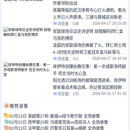
山。 当被问及卫冕前景，曼城主帅
世豪领衔出战
突然笑了：
夜幕降临的武汉体育中心灯火通明，看台
上早已人声鼎沸。三镇与蓉城这对新老势
2026-04-17 19:15:05
浏览量：538
力的对决，从首发名单就能嗅到火药味。
武汉三镇这边，韦世豪和廖承坚的联
安联球场见证史诗逆转 段暄解码拜仁皇
袂登场让人眼前一亮。替补席上坐着方镜
马攻防博弈
淇、刘奕
凌晨的安联球场仿佛着了火，拜仁将士用
4-3的惊天逆转将卫冕冠军皇马斩落马
2026-04-17 18:10:34
浏览量：311
下。段暄在社交媒体发布的赛后点评视频
里，毫不掩饰对这场经典之战的赞叹——
库伊特自曝执教往事：差一步成斯洛特副
这哪是普通的欧冠八强战？分明是当代足
手 坦言当时太心急
球战术演进的活教
阳光透过训练场的玻璃窗洒进来，库伊特
摩挲着战术板边缘，向记者说起那段鲜为
2026-04-15 17:41:42
浏览量：133
人知的往事。这位利物浦传奇如今在荷乙
多德雷赫特开启执教生涯，却差点走上另
推荐录像
一条路。 "斯洛特当时向我抛来橄榄
枝，"他
02月22日 英超第27轮 曼城vs纽卡斯尔联 全场录像
02月22日 西甲第25轮 马德里竞技vs西班牙人 全场录像
02月22日 法甲第23轮 巴黎圣日耳曼vs梅斯 全场录像