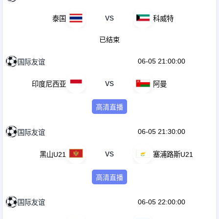
vs
泰国
科威特
已结束
06-05 21:00:00
国际友谊
vs
印度尼西亚
阿曼
高清直播
06-05 21:30:00
国际友谊
vs
黑山U21
塞浦路斯U21
高清直播
06-05 22:00:00
国际友谊