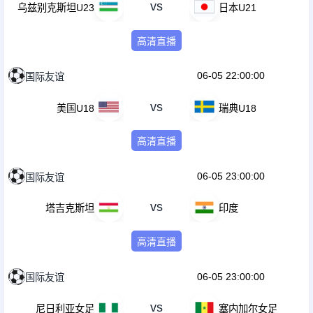
vs
乌兹别克斯坦U23
日本U21
高清直播
06-05 22:00:00
国际友谊
vs
美国U18
瑞典U18
高清直播
06-05 23:00:00
国际友谊
vs
塔吉克斯坦
印度
高清直播
06-05 23:00:00
国际友谊
vs
尼日利亚女足
塞内加尔女足