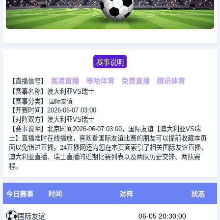
赛事说明
高清直播
咪咕体育
免费直播
腾讯体育
【直播信号】
【赛事名称】澳大利亚VS瑞士
【赛事分类】
国际友谊
【开赛时间】2026-06-07 03:00
【对阵双方】澳大利亚VS瑞士
【赛事说明】北京时间2026-06-07 03:00，国际友谊【澳大利亚VS瑞
士】直播准时在线播放，喜欢看国际友谊比赛的朋友可以提前收藏本页
面以免错过直播。24直播网还为您在本页面索引了相关国际友谊直播、
澳大利亚直播、瑞士直播的近期比赛列表以及两队历史交锋、两队赛
程。
今日赛事
时间
对阵
状态
06-05 20:30:00
国际友谊