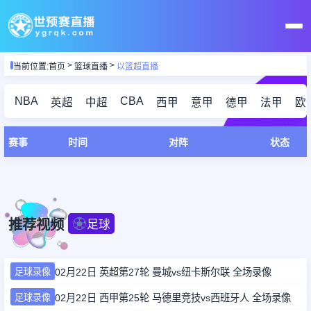
当前位置:
首页
篮球直播
以篮超直播
首页
NBA
CBA
英超
中超
西甲
意甲
德甲
法甲
欧
世预赛直播
赛事
时间
对阵
状态
足球直播
篮球直播
推荐视频
足球
足球录像
足球新闻
足球录像
02月22日 英超第27轮 曼城vs纽卡斯尔联 全场录像
足球录像
02月22日 西甲第25轮 马德里竞技vs西班牙人 全场录像