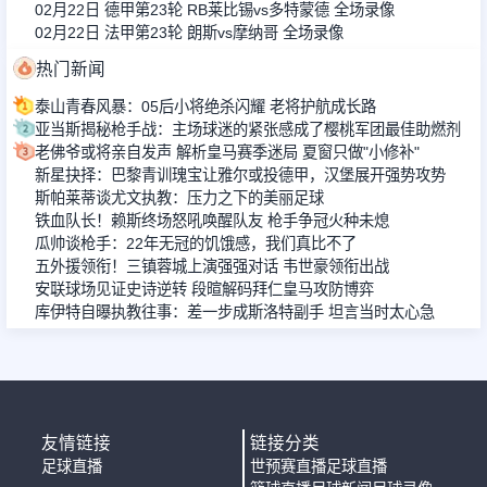
02月22日 德甲第23轮 RB莱比锡vs多特蒙德 全场录像
02月22日 法甲第23轮 朗斯vs摩纳哥 全场录像
热门新闻
泰山青春风暴：05后小将绝杀闪耀 老将护航成长路
亚当斯揭秘枪手战：主场球迷的紧张感成了樱桃军团最佳助燃剂
老佛爷或将亲自发声 解析皇马赛季迷局 夏窗只做"小修补"
新星抉择：巴黎青训瑰宝让雅尔或投德甲，汉堡展开强势攻势
斯帕莱蒂谈尤文执教：压力之下的美丽足球
铁血队长！赖斯终场怒吼唤醒队友 枪手争冠火种未熄
瓜帅谈枪手：22年无冠的饥饿感，我们真比不了
五外援领衔！三镇蓉城上演强强对话 韦世豪领衔出战
安联球场见证史诗逆转 段暄解码拜仁皇马攻防博弈
库伊特自曝执教往事：差一步成斯洛特副手 坦言当时太心急
友情链接
链接分类
足球直播
世预赛直播
足球直播