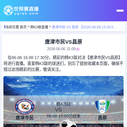
当前位置:
首页
韩K3联直播
唐津市民 VS 昌原 【2026-06-06 15:00:00】
首页
唐津市民VS昌原
世预赛直播
2026-06-06 15:00
在06-06 15:00 17:30分，精彩的韩K3联对决【唐津市民VS昌原】
足球直播
将进行直播。喜爱韩K3联的球迷们，别忘了提前收藏本页面，确保不
错过这场精彩的比赛，敬请关注。
篮球直播
足球录像
韩K3联
VS
足球新闻
06-06 15:00
已结束
唐津市民
昌原